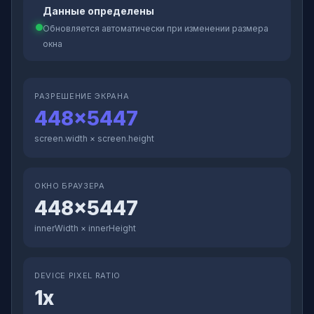
Данные определены
Обновляется автоматически при изменении размера
окна
РАЗРЕШЕНИЕ ЭКРАНА
448×5447
screen.width × screen.height
ОКНО БРАУЗЕРА
448×5447
innerWidth × innerHeight
DEVICE PIXEL RATIO
1x