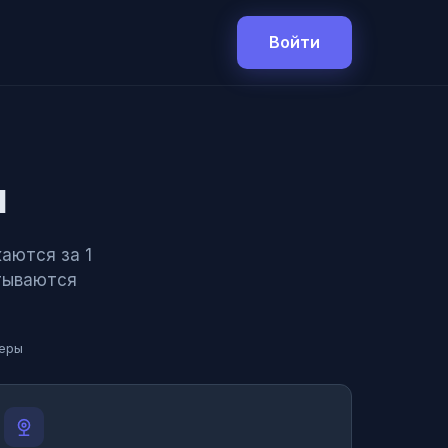
Войти
ы
аются за 1
атываются
зеры