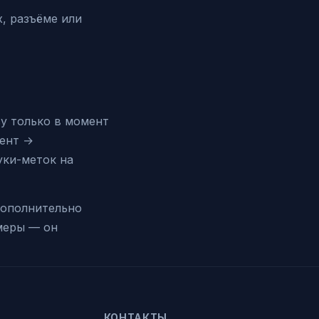
х, разъёме или
у только в момент
мент →
уки-меток на
дополнительно
амеры — он
КОНТАКТЫ