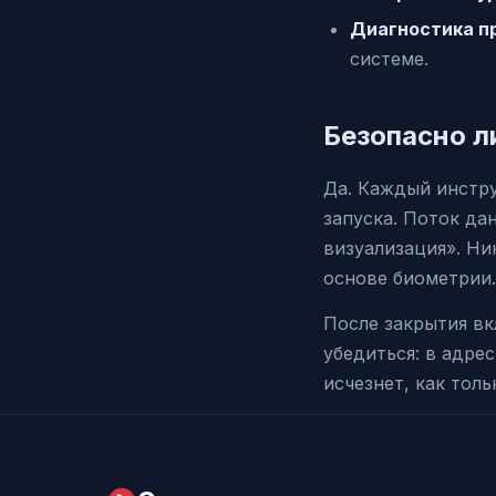
Диагностика п
системе.
Безопасно л
Да. Каждый инстру
запуска. Поток да
визуализация». Ни
основе биометрии.
После закрытия в
убедиться: в адре
исчезнет, как толь