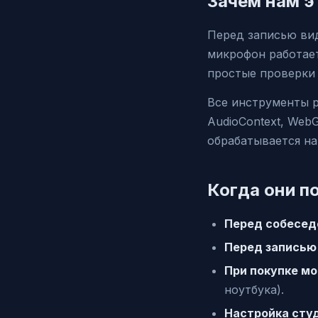
Зачем нам э
Перед записью вид
микрофон работает
простые проверки 
Все инструменты р
AudioContext, Web
обрабатывается на
Когда они п
Перед собесед
Перед записью
При покупке м
ноутбука).
Настройка сту