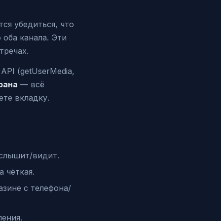
ся убедиться, что
 оба канала. Эти
тречах.
PI (getUserMedia,
крана
— всё
ете вкладку.
 слышит/видит.
а чёткая.
зине с телефона/
ления.