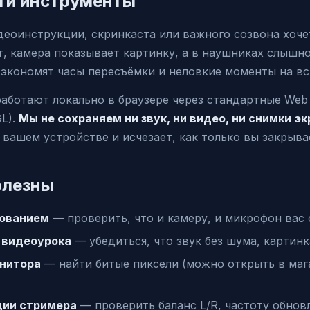
ти инструменты
еоинструкции, скринкаста или важного созвона хочет
, камера показывает картинку, а в наушниках слышно
экономят часы пересъёмки и неловкие моменты на вс
аботают локально в браузере через стандартные Web A
GL).
Мы не сохраняем ни звук, ни видео, ни снимки э
 вашем устройстве и исчезает, как только вы закрыва
олезны
ованием
— проверить, что и камеру, и микрофон вас
 видеоурока
— убедиться, что звук без шума, картинк
онитора
— найти битые пиксели (можно открыть в мага
дии стримера
— проверить баланс L/R, частоту обнов